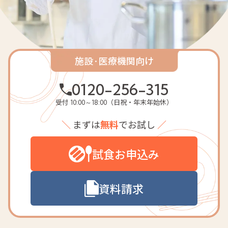
数字でわかるベネッセパレッ
高齢者向けのお食事にかける
安全へのこだわり
施設·医療機関向け
0120-256-315
個人向けサービス
受付
（日祝・年末年始休）
10:00～18:00
＼
まずは
無料
でお試し
／
お知らせ
お問い合わせ
採用
関連サイト
試食お申込み
ベネッセスタイルケア
ケアヒ
資料請求