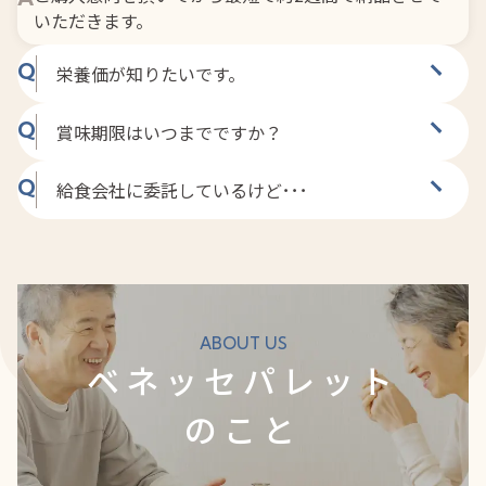
いただきます。
栄養価が知りたいです。
・おかず7品（1日分7品のおかず）：1セット約
賞味期限はいつまでですか？
559kcal
・おかず8品（1日分8品のおかず）：1セット約
Neoきざみ・ソフト・ミキサー食は製造から1年間。
給食会社に委託しているけど･･･
633kcal
ゼリー粥は製造から１年間、パン粥は製造から２年間
・おかず9品（1日分9品のおかず）：1セット約
となります。
弊社から委託会社様にオペレーションなどのご案内を
707kcal
させていただきます。まずは一度お召し上がりいただ
・ゼリー粥：152kcal (150g) パン粥：181kcal
き、ご検討ください。
(100g)
※おかずは4週28日献立の「おかずのみ」の平均値と
ABOUT US
なります。栄養価は献立により変動します。
ベネッセパレット
のこと