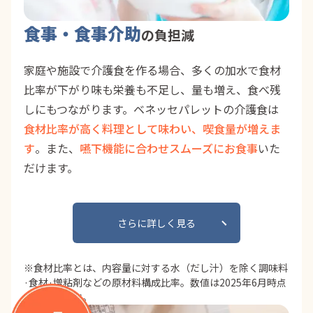
食事・食事介助
の負担減
家庭や施設で介護食を作る場合、多くの加水で食材
比率が下がり味も栄養も不足し、量も増え、食べ残
しにもつながります。ベネッセパレットの介護食は
食材比率が高く料理として味わい、喫食量が増えま
す
。また、
嚥下機能に合わせスムーズにお食事
いた
だけます。
さらに詳しく見る
※食材比率とは、内容量に対する水（だし汁）を除く調味料
·食材·増粘剤などの原材料構成比率。数値は2025年6月時点
自社調査調べ。