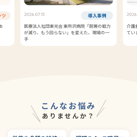
2026
2026.07.15
ンツ
導入事例
あ
介護
医療法人社団東光会 東所沢病院「厨房の戦力
てい
が減り、もう回らない」を変えた、現場の一
手
こんな
お
悩
み
ありませんか？