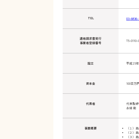
福祉・医療機関向け配食サービス
TEL
03-6836-
適格請求書発行
T5-0110-
事業者登録番号
設立
平成25年
資本金
100百万
代表者
代表取
永緑 剛
事業概要
（１）高
（２）高
（３）高