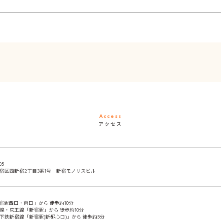
Access
アクセス
05
宿区西新宿2丁目3番1号 新宿モノリスビル
新宿駅西口・南口」から 徒歩約10分
線・京王線「新宿駅」から 徒歩約10分
下鉄新宿線「新宿駅(新都心口)」から 徒歩約5分