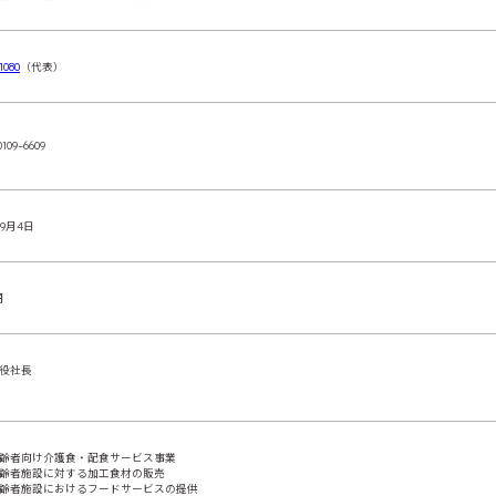
1080
（代表）
0109-6609
9月4日
円
締役社長
齢者向け介護食・配食サービス事業
齢者施設に対する加工食材の販売
齢者施設におけるフードサービスの提供