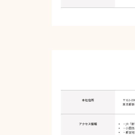
本社住所
〒163-09
東京都新
アクセス情報
・JR「
・小田急
・都営地