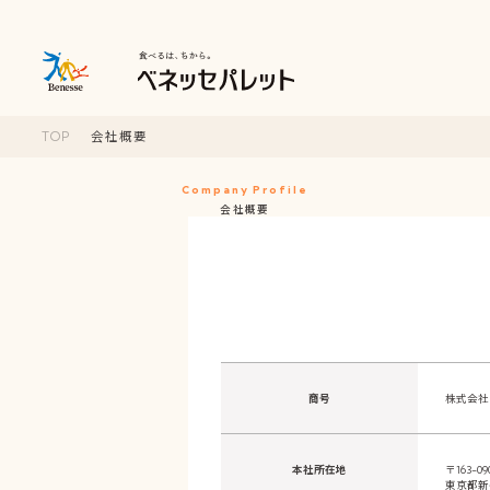
TOP
会社概要
ベネッセパレットのこと
Company Profile
会社概要
わたしたちについて
冷凍のお弁当について
数字でわかるベネッセパレットの強み
パレットデリについて
冷凍のお弁当を選ぶ
高齢者向けのお食事にかける想い
商品について
安全へのこだわり
商号
株式会社 ベ
導入・運営サポート
介護食OEM
本社所在地
〒163-09
東京都新