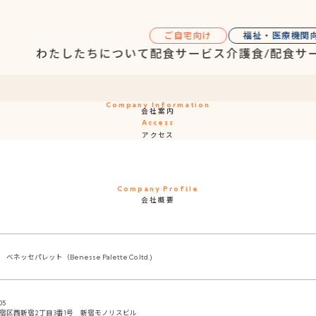
ご自宅向け
福祉・医療機関
わたしたちについて
配食サービス
介護食/配食サ
Company Information
会社案内
Access
アクセス
Company Profile
会社概要
ネッセパレット（Benesse Palette Co.ltd.)
05
宿区西新宿2丁目3番1号 新宿モノリスビル